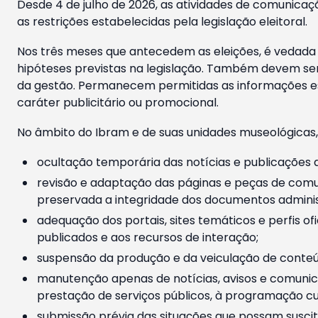
Desde 4 de julho de 2026, as atividades de comunicaçã
as restrições estabelecidas pela legislação eleitoral.
Nos três meses que antecedem as eleições, é vedada a
hipóteses previstas na legislação. Também devem ser
da gestão. Permanecem permitidas as informações est
caráter publicitário ou promocional.
No âmbito do Ibram e de suas unidades museológicas,
ocultação temporária das notícias e publicações a
revisão e adaptação das páginas e peças de comu
preservada a integridade dos documentos administ
adequação dos portais, sites temáticos e perfis ofi
publicados e aos recursos de interação;
suspensão da produção e da veiculação de conteúd
manutenção apenas de notícias, avisos e comunica
prestação de serviços públicos, à programação cul
submissão prévia das situações que possam suscita