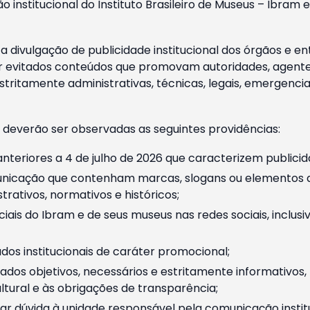
o institucional do Instituto Brasileiro de Museus – Ibra
 divulgação de publicidade institucional dos órgãos e en
 evitados conteúdos que promovam autoridades, agentes 
ritamente administrativas, técnicas, legais, emergencia
 deverão ser observadas as seguintes providências:
nteriores a 4 de julho de 2026 que caracterizem publicid
nicação que contenham marcas, slogans ou elementos da 
rativos, normativos e históricos;
ciais do Ibram e de seus museus nas redes sociais, inclus
os institucionais de caráter promocional;
dos objetivos, necessários e estritamente informativos
tural e às obrigações de transparência;
r dúvida à unidade responsável pela comunicação instituci