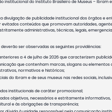
o institucional do Instituto Brasileiro de Museus – Ibra
 divulgação de publicidade institucional dos órgãos e en
 evitados conteúdos que promovam autoridades, agentes 
ritamente administrativas, técnicas, legais, emergencia
 deverão ser observadas as seguintes providências:
nteriores a 4 de julho de 2026 que caracterizem publicid
nicação que contenham marcas, slogans ou elementos da 
rativos, normativos e históricos;
ciais do Ibram e de seus museus nas redes sociais, inclus
os institucionais de caráter promocional;
dos objetivos, necessários e estritamente informativos
tural e às obrigações de transparência;
r dúvida à unidade responsável pela comunicação instituci