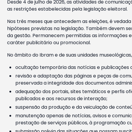
Desde 4 de julho de 2026, as atividades de comunicaçã
as restrições estabelecidas pela legislação eleitoral.
Nos três meses que antecedem as eleições, é vedada a
hipóteses previstas na legislação. Também devem ser
da gestão. Permanecem permitidas as informações est
caráter publicitário ou promocional.
No âmbito do Ibram e de suas unidades museológicas,
ocultação temporária das notícias e publicações a
revisão e adaptação das páginas e peças de comu
preservada a integridade dos documentos administ
adequação dos portais, sites temáticos e perfis ofi
publicados e aos recursos de interação;
suspensão da produção e da veiculação de conteúd
manutenção apenas de notícias, avisos e comunica
prestação de serviços públicos, à programação cul
submissão prévia das situações que possam suscita