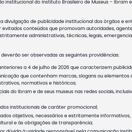
o institucional do Instituto Brasileiro de Museus – Ibra
 divulgação de publicidade institucional dos órgãos e en
 evitados conteúdos que promovam autoridades, agentes 
ritamente administrativas, técnicas, legais, emergencia
 deverão ser observadas as seguintes providências:
nteriores a 4 de julho de 2026 que caracterizem publicid
nicação que contenham marcas, slogans ou elementos da 
rativos, normativos e históricos;
ciais do Ibram e de seus museus nas redes sociais, inclus
os institucionais de caráter promocional;
dos objetivos, necessários e estritamente informativos
tural e às obrigações de transparência;
r dúvida à unidade responsável pela comunicação instituci