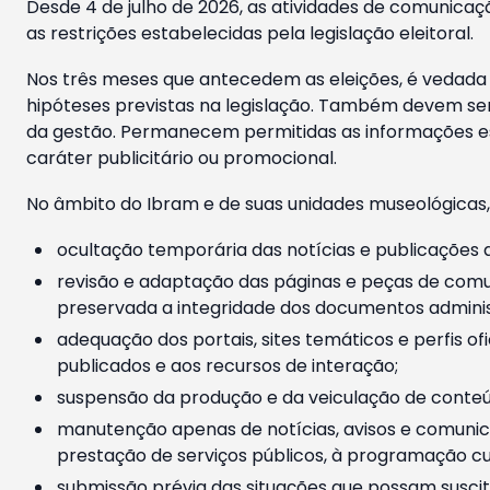
Desde 4 de julho de 2026, as atividades de comunicaçã
as restrições estabelecidas pela legislação eleitoral.
Nos três meses que antecedem as eleições, é vedada a
hipóteses previstas na legislação. Também devem ser
da gestão. Permanecem permitidas as informações est
caráter publicitário ou promocional.
No âmbito do Ibram e de suas unidades museológicas,
ocultação temporária das notícias e publicações a
revisão e adaptação das páginas e peças de comu
preservada a integridade dos documentos administ
adequação dos portais, sites temáticos e perfis ofi
publicados e aos recursos de interação;
suspensão da produção e da veiculação de conteúd
manutenção apenas de notícias, avisos e comunica
prestação de serviços públicos, à programação cul
submissão prévia das situações que possam suscita